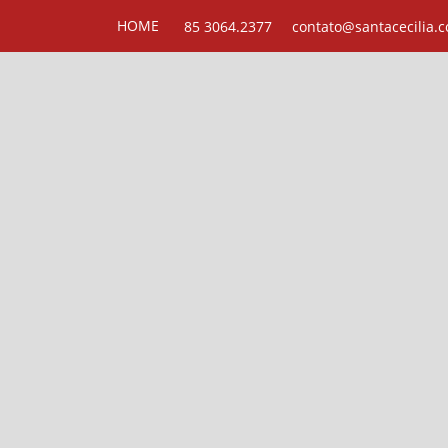
Pular para o conteúdo principal
HOME
85 3064.2377
contato@santacecilia.