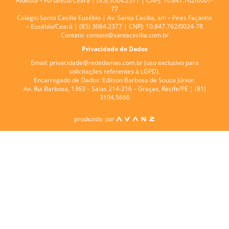
Aldeota – Fortaleza/Ceará | (85) 3064.2377 | CNPJ: 10.847.762/0007-
77
Colégio Santa Cecília Eusébio |
Av. Santa Cecília, s/n – Pires Façanha
– Eusébio/Ceará | (85) 3064.2377 | CNPJ: 10.847.762/0024-78
Contato:
contato@santacecilia.com.br
Privacidade de Dados
Email:
privacidade@rededamas.com.br
(uso exclusivo para
solicitações referentes à LGPD).
Encarregado de Dados:
Edilson Barbosa de Souza Júnior.
Av. Rui Barbosa, 1363 – Salas 214-216 – Graças, Recife/PE | (81)
3194.5660