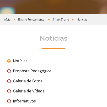
Início
Ensino Fundamental
1º ao 5º ano
Notícias
Você está aqui
Notícias
Notícias
Proposta Pedagógica
Galeria de Fotos
Galeria de Vídeos
Informativos