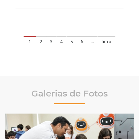
1
2
3
4
5
6
…
fim »
Galerias de Fotos