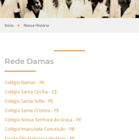
Início
Nossa História
Você está aqui
Rede Damas
Colégio Damas - PE
Colégio Santa Cecília - CE
Colégio Santa Sofia - PE
Colégio Santa Cristina - PE
Colégio Nossa Senhora da Graça - PE
Colégio Imaculada Conceição - PB
Escola São Francisco de Assis - PR