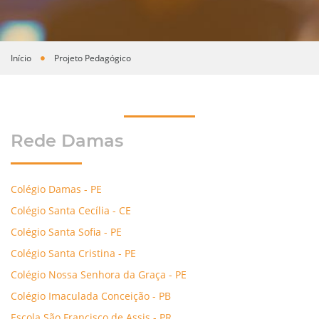
Início
Projeto Pedagógico
Você está aqui
Rede Damas
Colégio Damas - PE
Colégio Santa Cecília - CE
Colégio Santa Sofia - PE
Colégio Santa Cristina - PE
Colégio Nossa Senhora da Graça - PE
Colégio Imaculada Conceição - PB
Escola São Francisco de Assis - PR