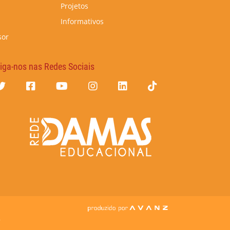
Projetos
Informativos
sor
iga-nos nas Redes Sociais
7