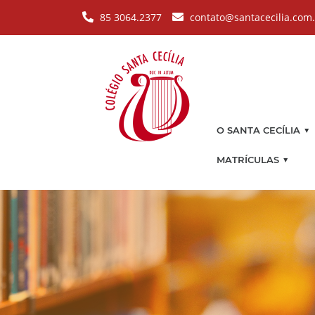
Pular para o conteúdo principal
85 3064.2377
contato@santacecilia.com
▼
O SANTA CECÍLIA
▼
MATRÍCULAS