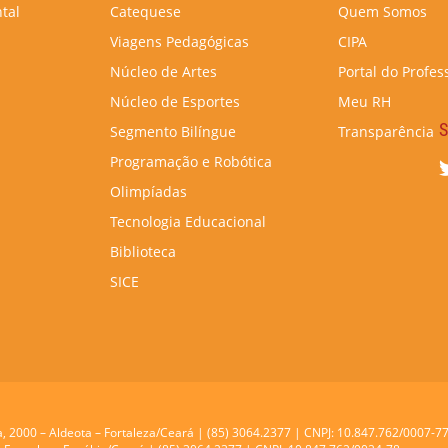
tal
Catequese
Quem Somos
Viagens Pedagógicas
CIPA
Núcleo de Artes
Portal do Profes
Núcleo de Esportes
Meu RH
S
Segmento Bilíngue
Transparência
Programação e Robótica
Olimpíadas
Tecnologia Educacional
Biblioteca
SICE
a, 2000 – Aldeota – Fortaleza/Ceará | (85) 3064.2377 | CNPJ: 10.847.762/0007-7