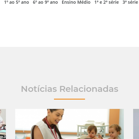
l
1º ao 5º ano
6º ao 9º ano
Ensino Médio
1ª e 2ª série
3ª série
Notícias Relacionadas