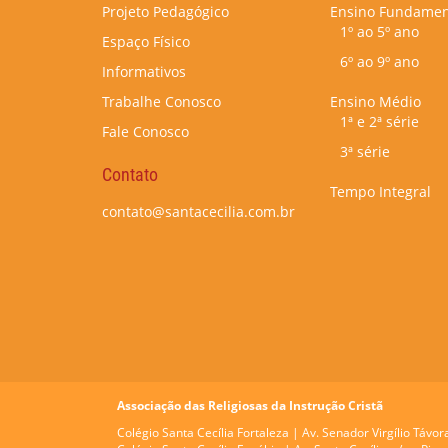
Projeto Pedagógico
Ensino Fundamen
1º ao 5º ano
Espaço Físico
6º ao 9º ano
Informativos
Trabalhe Conosco
Ensino Médio
1ª e 2ª série
Fale Conosco
3ª série
Contato
Tempo Integral
contato@santacecilia.com.br
Associação das Religiosas da Instrução Cristã
Colégio Santa Cecília Fortaleza |
Av. Senador Virgílio Távor