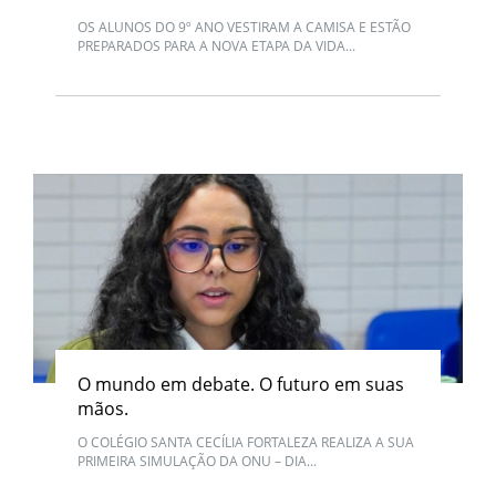
OS ALUNOS DO 9º ANO VESTIRAM A CAMISA E ESTÃO
PREPARADOS PARA A NOVA ETAPA DA VIDA...
O mundo em debate. O futuro em suas
mãos.
O COLÉGIO SANTA CECÍLIA FORTALEZA REALIZA A SUA
PRIMEIRA SIMULAÇÃO DA ONU – DIA...