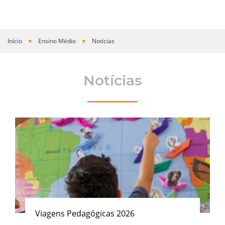
Início
Ensino Médio
Notícias
Você está aqui
Notícias
Viagens Pedagógicas 2026