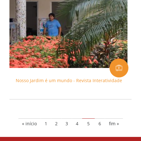
Nosso Jardim é um mundo - Revista Interatividade
« início
1
2
3
4
5
6
fim »