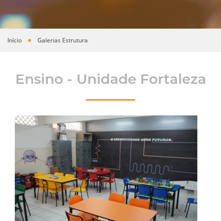
Início
Galerias Estrutura
Você está aqui
Ensino - Unidade Fortaleza