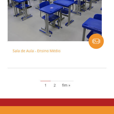
Sala de Aula - Ensino Médio
1
2
fim »