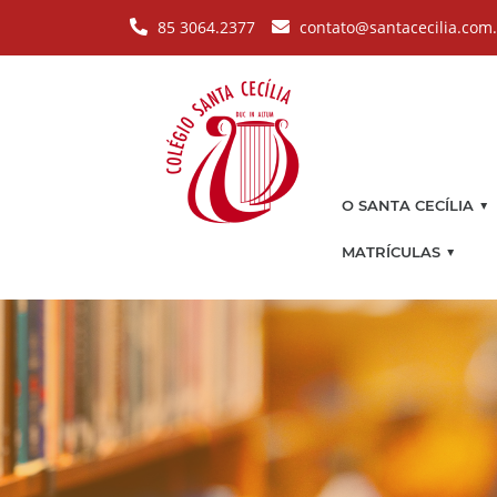
Pular para o conteúdo principal
85 3064.2377
contato@santacecilia.com
▼
O SANTA CECÍLIA
▼
MATRÍCULAS