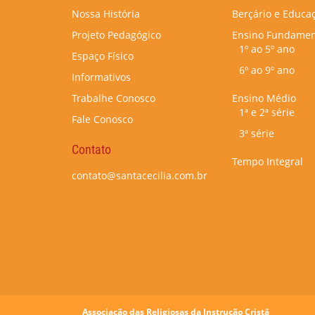
Nossa História
Berçário e Educaç
Projeto Pedagógico
Ensino Fundamen
1º ao 5º ano
Espaço Físico
6º ao 9º ano
Informativos
Trabalhe Conosco
Ensino Médio
1ª e 2ª série
Fale Conosco
3ª série
Contato
Tempo Integral
contato@santacecilia.com.br
Associação das Religiosas da Instrução Cristã