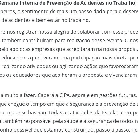
 Semana Interna de Prevenção de Acidentes no Trabalho,
, cipeiros, o sentimento de mais um passo dado para o des
 de acidentes e bem-estar no trabalho.
emos registrar nossa alegria de colaborar com esse proce
 também contribuíram para realização desse evento. O nos
 pelo apoio; as empresas que acreditaram na nossa propos
 e educadores que tiveram uma participação mais direta, pro
, realizando atividades ou agilizando ações que favorecer
os os educadores que acolheram a proposta e vivenciara
 muito a fazer. Caberá a CIPA, agora e em gestões futuras,
é que chegue o tempo em que a segurança e a prevenção de a
 em que se baseiam todas as atividades da Escola, o temp
rá também responsável pela saúde e a segurança de todos 
sonho possível que estamos construindo, passo a passo, no