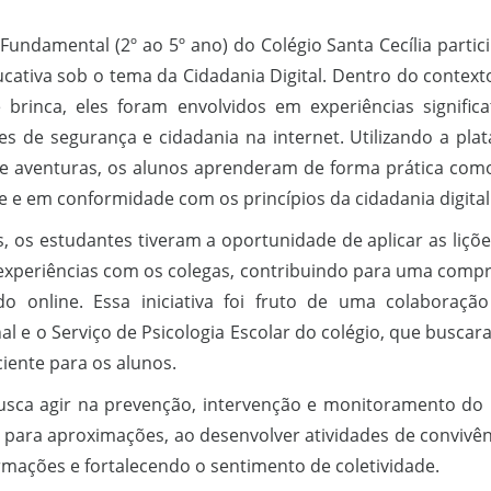
Fundamental (2º ao 5º ano) do Colégio Santa Cecília part
cativa sob o tema da Cidadania Digital. Dentro do context
 brinca, eles foram envolvidos em experiências significa
ões de segurança e cidadania na internet. Utilizando a pla
de aventuras, os alunos aprenderam de forma prática com
 e em conformidade com os princípios da cidadania digital
s, os estudantes tiveram a oportunidade de aplicar as liçõ
 experiências com os colegas, contribuindo para uma comp
 online. Essa iniciativa foi fruto de uma colaboraçã
al e o Serviço de Psicologia Escolar do colégio, que busca
ciente para os alunos.
usca agir na prevenção, intervenção e monitoramento do 
 para aproximações, ao desenvolver atividades de convivênc
mações e fortalecendo o sentimento de coletividade.