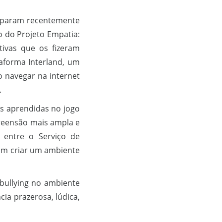
iciparam recentemente
o do Projeto Empatia:
tivas que os fizeram
taforma Interland, um
o navegar na internet
.
es aprendidas no jogo
reensão mais ampla e
o entre o Serviço de
ram criar um ambiente
bullying no ambiente
ia prazerosa, lúdica,