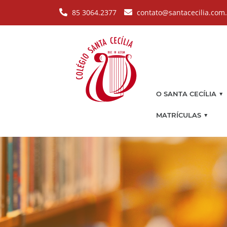
Pular para o conteúdo principal
85 3064.2377
contato@santacecilia.com
▼
O SANTA CECÍLIA
▼
MATRÍCULAS