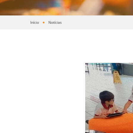
Início
Notícias
Você está aqui