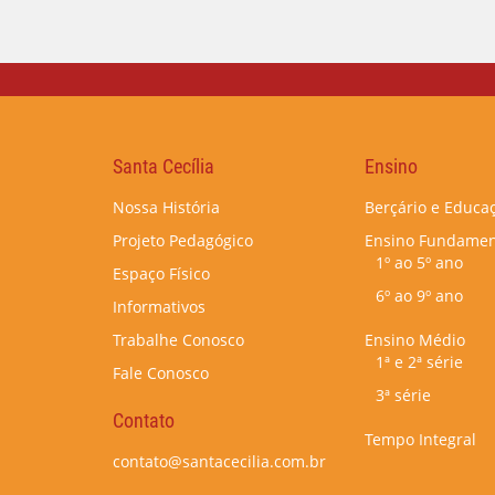
Santa Cecília
Ensino
Nossa História
Berçário e Educaç
Projeto Pedagógico
Ensino Fundamen
1º ao 5º ano
Espaço Físico
6º ao 9º ano
Informativos
Trabalhe Conosco
Ensino Médio
1ª e 2ª série
Fale Conosco
3ª série
Contato
Tempo Integral
contato@santacecilia.com.br