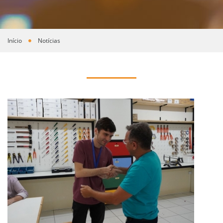
Início
Notícias
Você está aqui