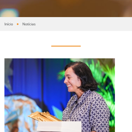
Início
Notícias
Você está aqui