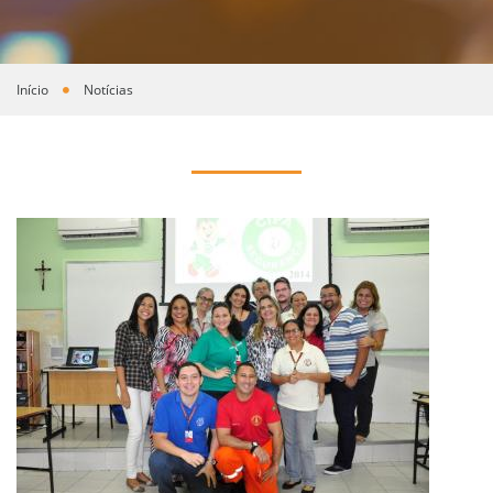
Início
Notícias
Você está aqui