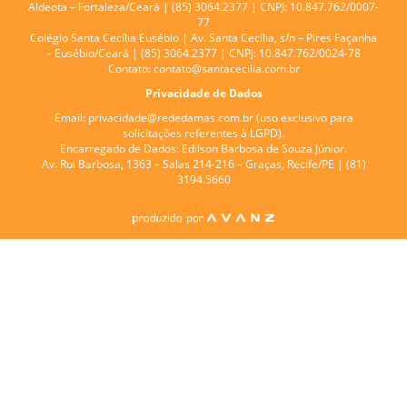
Aldeota – Fortaleza/Ceará | (85) 3064.2377 | CNPJ: 10.847.762/0007-
77
Colégio Santa Cecília Eusébio |
Av. Santa Cecília, s/n – Pires Façanha
– Eusébio/Ceará | (85) 3064.2377 | CNPJ: 10.847.762/0024-78
Contato:
contato@santacecilia.com.br
Privacidade de Dados
Email:
privacidade@rededamas.com.br
(uso exclusivo para
solicitações referentes à LGPD).
Encarregado de Dados:
Edilson Barbosa de Souza Júnior.
Av. Rui Barbosa, 1363 – Salas 214-216 – Graças, Recife/PE | (81)
3194.5660