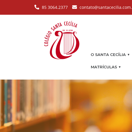
Pular para o conteúdo principal
85 3064.2377
contato@santacecilia.com
▼
O SANTA CECÍLIA
▼
MATRÍCULAS