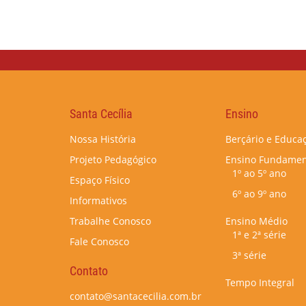
Santa Cecília
Ensino
Nossa História
Berçário e Educaç
Projeto Pedagógico
Ensino Fundamen
1º ao 5º ano
Espaço Físico
6º ao 9º ano
Informativos
Trabalhe Conosco
Ensino Médio
1ª e 2ª série
Fale Conosco
3ª série
Contato
Tempo Integral
contato@santacecilia.com.br