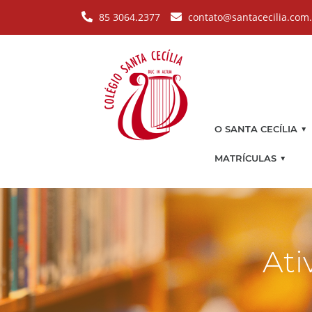
Pular para o conteúdo principal
85 3064.2377
contato@santacecilia.com
▼
O SANTA CECÍLIA
▼
MATRÍCULAS
Ati