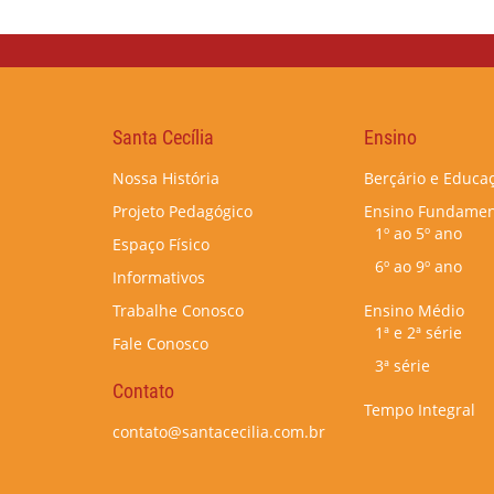
Santa Cecília
Ensino
Nossa História
Berçário e Educaç
Projeto Pedagógico
Ensino Fundamen
1º ao 5º ano
Espaço Físico
6º ao 9º ano
Informativos
Trabalhe Conosco
Ensino Médio
1ª e 2ª série
Fale Conosco
3ª série
Contato
Tempo Integral
contato@santacecilia.com.br