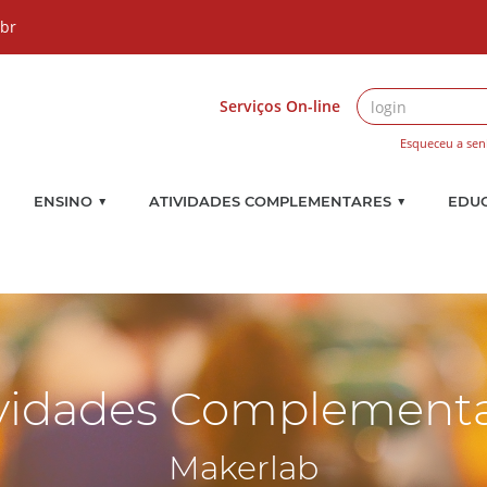
.br
Serviços On-line
Esqueceu a sen
▼
▼
ENSINO
ATIVIDADES COMPLEMENTARES
EDU
vidades Complement
Makerlab