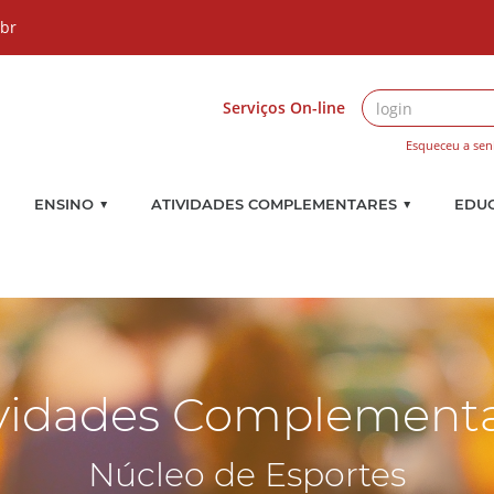
.br
Serviços On-line
Esqueceu a sen
▼
▼
ENSINO
ATIVIDADES COMPLEMENTARES
EDU
vidades Complement
Núcleo de Esportes