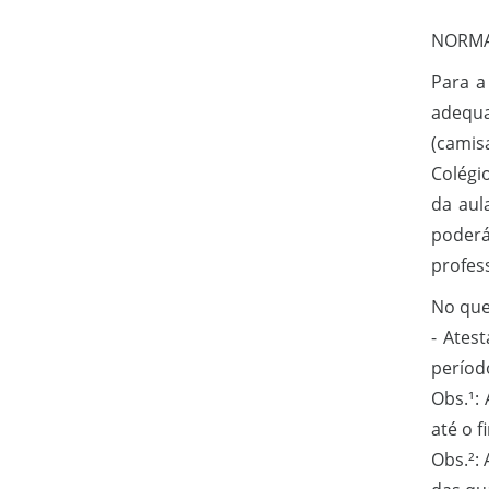
NORMA
Para a
adequa
(camis
Colégi
da aul
poderá
profes
No que 
- Ates
períod
Obs.¹:
até o f
Obs.²: