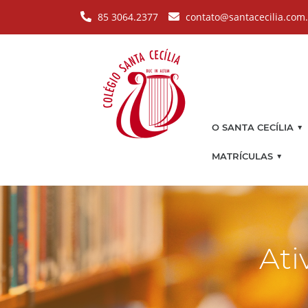
Pular para o conteúdo principal
85 3064.2377
contato@santacecilia.com
▼
O SANTA CECÍLIA
▼
MATRÍCULAS
Ati