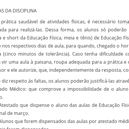
S DA DISCIPLINA
 prática saudável de atividades físicas, é necessário to
da para realizá-las. Dessa forma, os alunos só poderão
a e short da Educação Física, meia e tênis) de Educação Fís
o nos respectivos dias de aula, para quando, chegado o horá
a (cinco minutos de tolerância). Caso tenha dificuldade 
 vir uma aula à paisana, roupa adequada para a prática e
sor e ele autorize, que, independentemente da resposta, c
diz respeito às faltas, os alunos poderão justificá-las atrav
tado Médico: que comprove a impossibilidade de o aluno r
o.
 Atestado que dispense o aluno das aulas de Educação Físi
inal de março.
 Alunos que forem dispensados das aulas por atestado médi