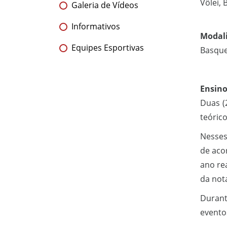
Vôlei, 
Galeria de Vídeos
Informativos
Modali
Equipes Esportivas
Basquet
Ensino
Duas (
teórico
Nesses
de aco
ano re
da nota
Durant
eventos