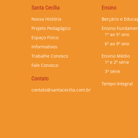
Santa Cecília
Ensino
Nossa História
Berçário e Educaç
Projeto Pedagógico
Ensino Fundamen
1º ao 5º ano
Espaço Físico
6º ao 9º ano
Informativos
Trabalhe Conosco
Ensino Médio
1ª e 2ª série
Fale Conosco
3ª série
Contato
Tempo Integral
contato@santacecilia.com.br