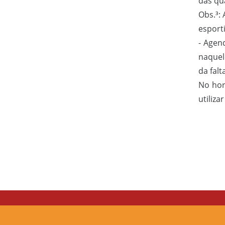
das qu
Obs.³:
esport
- Agen
naquel
da falt
No hor
utiliza