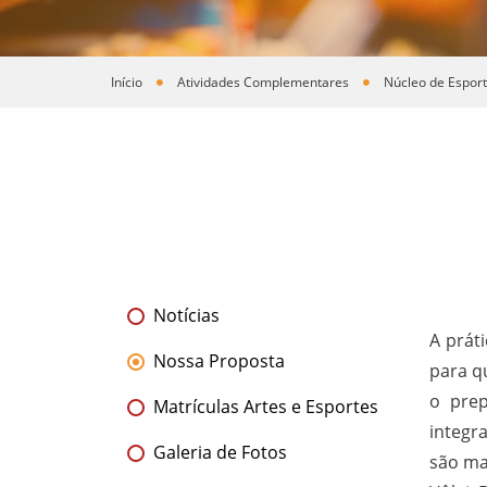
Início
Atividades Complementares
Núcleo de Espor
Você está aqui
Notícias
A prát
Nossa Proposta
para q
o prep
Matrículas Artes e Esportes
integr
Galeria de Fotos
são ma