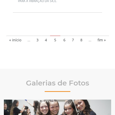
PARA A VIBRAÇÃO DA SICE.
« início
…
3
4
5
6
7
8
…
fim »
Galerias de Fotos