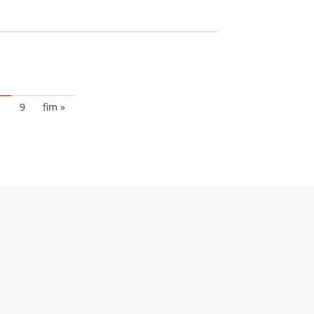
8
9
fim »