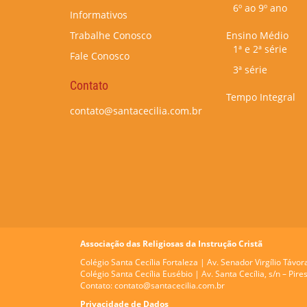
6º ao 9º ano
Informativos
Trabalhe Conosco
Ensino Médio
1ª e 2ª série
Fale Conosco
3ª série
Contato
Tempo Integral
contato@santacecilia.com.br
Associação das Religiosas da Instrução Cristã
Colégio Santa Cecília Fortaleza |
Av. Senador Virgílio Távor
Colégio Santa Cecília Eusébio |
Av. Santa Cecília, s/n – Pi
Contato:
contato@santacecilia.com.br
Privacidade de Dados