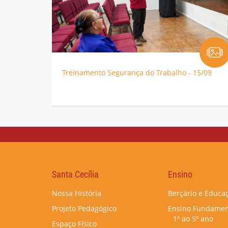
Treinamento Segurança do Trabalho - 15/09
Santa Cecília
Ensino
Nossa História
Berçário e Educaç
Projeto Pedagógico
Ensino Fundamen
1º ao 5º ano
Espaço Físico