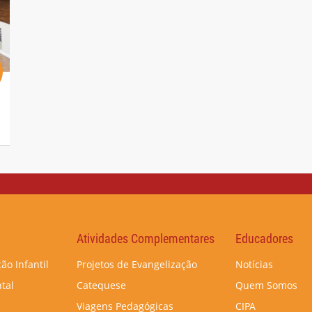
Atividades Complementares
Educadores
ão Infantil
Projetos de Evangelização
Notícias
tal
Catequese
Quem Somos
Viagens Pedagógicas
CIPA