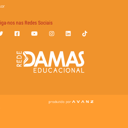
sor
iga-nos nas Redes Sociais
7