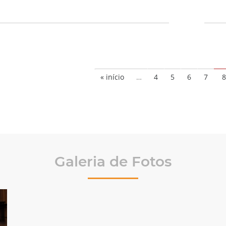
« início
…
4
5
6
7
Galeria de Fotos