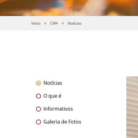
Início
CIPA
Notícias
Você está aqui
Notícias
O que é
Informativos
Galeria de Fotos