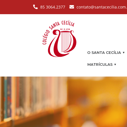
Pular para o conteúdo principal
85 3064.2377
contato@santacecilia.com
▼
O SANTA CECÍLIA
▼
MATRÍCULAS