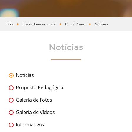
Início
Ensino Fundamental
6º ao 9º ano
Notícias
Você está aqui
Notícias
Notícias
Proposta Pedagógica
Galeria de Fotos
Galeria de Vídeos
Informativos