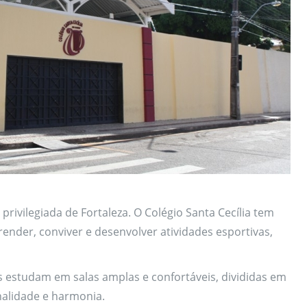
rivilegiada de Fortaleza. O Colégio Santa Cecília tem
ender, conviver e desenvolver atividades esportivas,
s estudam em salas amplas e confortáveis, divididas em
nalidade e harmonia.