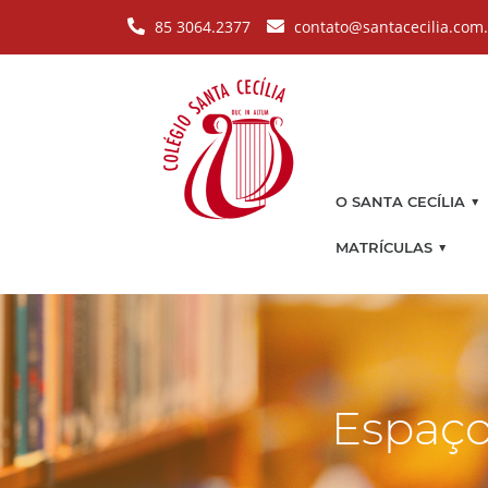
Pular para o conteúdo principal
85 3064.2377
contato@santacecilia.com
▼
O SANTA CECÍLIA
▼
MATRÍCULAS
Espaço