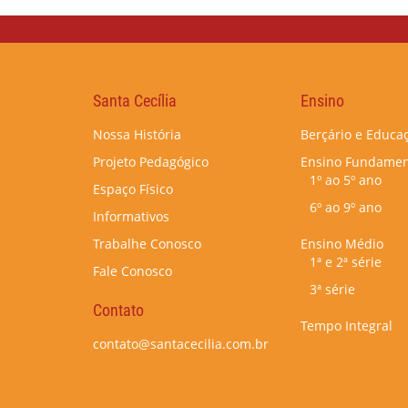
Santa Cecília
Ensino
Nossa História
Berçário e Educaç
Projeto Pedagógico
Ensino Fundamen
1º ao 5º ano
Espaço Físico
6º ao 9º ano
Informativos
Trabalhe Conosco
Ensino Médio
1ª e 2ª série
Fale Conosco
3ª série
Contato
Tempo Integral
contato@santacecilia.com.br