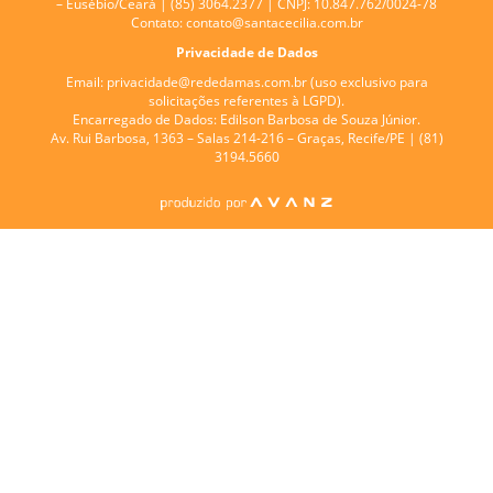
– Eusébio/Ceará | (85) 3064.2377 | CNPJ: 10.847.762/0024-78
Contato:
contato@santacecilia.com.br
Privacidade de Dados
Email:
privacidade@rededamas.com.br
(uso exclusivo para
solicitações referentes à LGPD).
Encarregado de Dados:
Edilson Barbosa de Souza Júnior.
Av. Rui Barbosa, 1363 – Salas 214-216 – Graças, Recife/PE | (81)
3194.5660