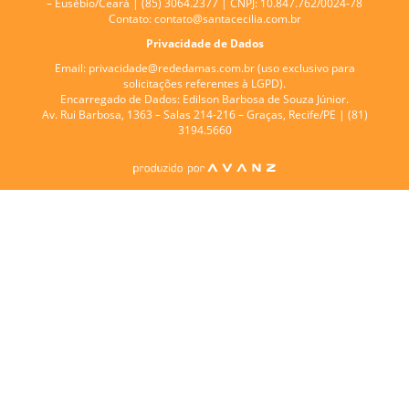
– Eusébio/Ceará | (85) 3064.2377 | CNPJ: 10.847.762/0024-78
Contato:
contato@santacecilia.com.br
Privacidade de Dados
Email:
privacidade@rededamas.com.br
(uso exclusivo para
solicitações referentes à LGPD).
Encarregado de Dados:
Edilson Barbosa de Souza Júnior.
Av. Rui Barbosa, 1363 – Salas 214-216 – Graças, Recife/PE | (81)
3194.5660