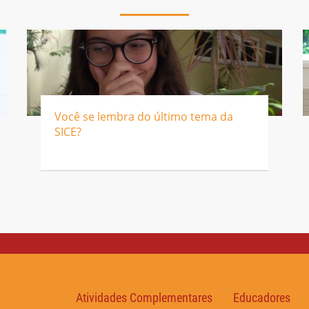
Você se lembra do último tema da
SICE?
Atividades Complementares
Educadores