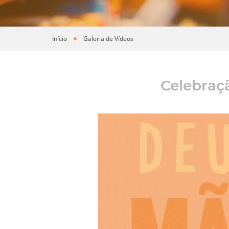
Início
Galeria de Vídeos
Você está aqui
Celebraç