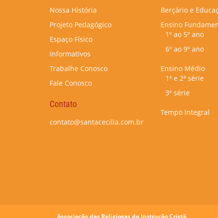
Nossa História
Berçário e Educaç
Projeto Pedagógico
Ensino Fundamen
1º ao 5º ano
Espaço Físico
6º ao 9º ano
Informativos
Trabalhe Conosco
Ensino Médio
1ª e 2ª série
Fale Conosco
3ª série
Contato
Tempo Integral
contato@santacecilia.com.br
Associação das Religiosas da Instrução Cristã