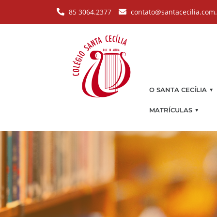
Pular para o conteúdo principal
85 3064.2377
contato@santacecilia.com
▼
O SANTA CECÍLIA
▼
MATRÍCULAS