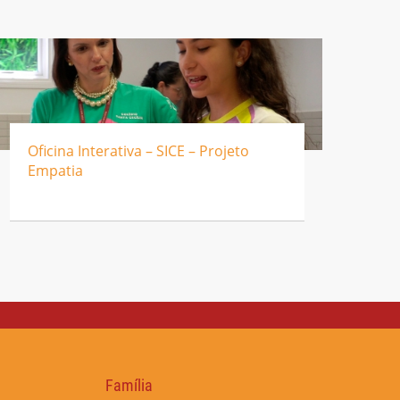
Oficina Interativa – SICE – Projeto
Empatia
Família