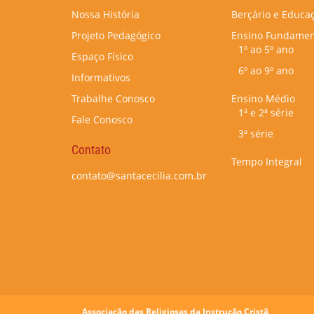
Nossa História
Berçário e Educaç
Projeto Pedagógico
Ensino Fundamen
1º ao 5º ano
Espaço Físico
6º ao 9º ano
Informativos
Trabalhe Conosco
Ensino Médio
1ª e 2ª série
Fale Conosco
3ª série
Contato
Tempo Integral
contato@santacecilia.com.br
Associação das Religiosas da Instrução Cristã