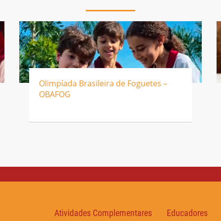
Olimpíada Brasileira de Foguetes –
OBAFOG
Atividades Complementares
Educadores