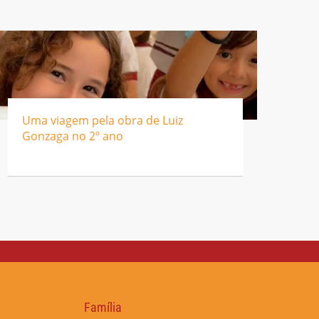
Uma viagem pela obra de Luiz
Gonzaga no 2º ano
Família