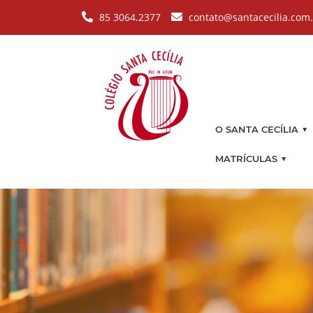
Pular para o conteúdo principal
85 3064.2377
contato@santacecilia.com
▼
O SANTA CECÍLIA
▼
MATRÍCULAS