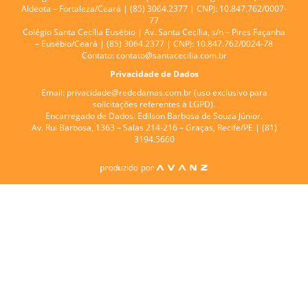
Aldeota – Fortaleza/Ceará | (85) 3064.2377 | CNPJ: 10.847.762/0007-
77
Colégio Santa Cecília Eusébio |
Av. Santa Cecília, s/n – Pires Façanha
– Eusébio/Ceará | (85) 3064.2377 | CNPJ: 10.847.762/0024-78
Contato:
contato@santacecilia.com.br
Privacidade de Dados
Email:
privacidade@rededamas.com.br
(uso exclusivo para
solicitações referentes à LGPD).
Encarregado de Dados:
Edilson Barbosa de Souza Júnior.
Av. Rui Barbosa, 1363 – Salas 214-216 – Graças, Recife/PE | (81)
3194.5660