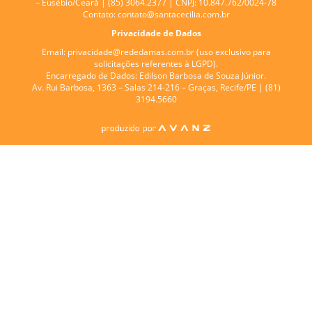
– Eusébio/Ceará | (85) 3064.2377 | CNPJ: 10.847.762/0024-78
Contato:
contato@santacecilia.com.br
Privacidade de Dados
Email:
privacidade@rededamas.com.br
(uso exclusivo para
solicitações referentes à LGPD).
Encarregado de Dados:
Edilson Barbosa de Souza Júnior.
Av. Rui Barbosa, 1363 – Salas 214-216 – Graças, Recife/PE | (81)
3194.5660