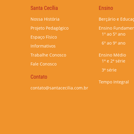
Santa Cecília
Ensino
Nossa História
Berçário e Educaç
Projeto Pedagógico
Ensino Fundamen
1º ao 5º ano
Espaço Físico
6º ao 9º ano
Informativos
Trabalhe Conosco
Ensino Médio
1ª e 2ª série
Fale Conosco
3ª série
Contato
Tempo Integral
contato@santacecilia.com.br