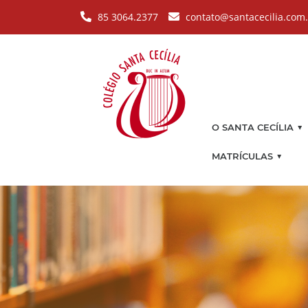
Pular para o conteúdo principal
85 3064.2377
contato@santacecilia.com
▼
O SANTA CECÍLIA
▼
MATRÍCULAS