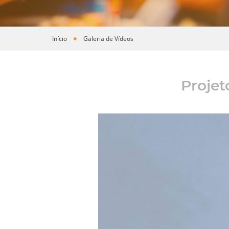
Início
Galeria de Vídeos
Você está aqui
Projet