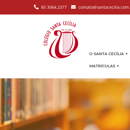
Pular para o conteúdo principal
85 3064.2377
contato@santacecilia.com
▼
O SANTA CECÍLIA
▼
MATRÍCULAS