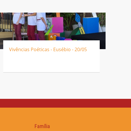
Vivências Poéticas - Eusébio - 20/05
Família