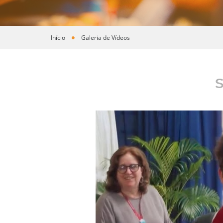
Início
Galeria de Vídeos
Você está aqui
S