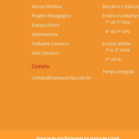
Nossa História
Berçário e Educaç
Projeto Pedagógico
Ensino Fundamen
1º ao 5º ano
Espaço Físico
6º ao 9º ano
Informativos
Trabalhe Conosco
Ensino Médio
1ª e 2ª série
Fale Conosco
3ª série
Contato
Tempo Integral
contato@santacecilia.com.br
Associação das Religiosas da Instrução Cristã