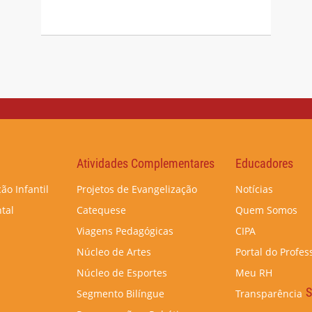
Atividades Complementares
Educadores
ão Infantil
Projetos de Evangelização
Notícias
tal
Catequese
Quem Somos
Viagens Pedagógicas
CIPA
Núcleo de Artes
Portal do Profes
Núcleo de Esportes
Meu RH
S
Segmento Bilíngue
Transparência