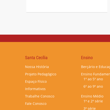
Santa Cecília
Ensino
Nossa História
Berçário e Educaç
Projeto Pedagógico
Ensino Fundamen
1º ao 5º ano
Espaço Físico
6º ao 9º ano
Informativos
Trabalhe Conosco
Ensino Médio
1ª e 2ª série
Fale Conosco
3ª série