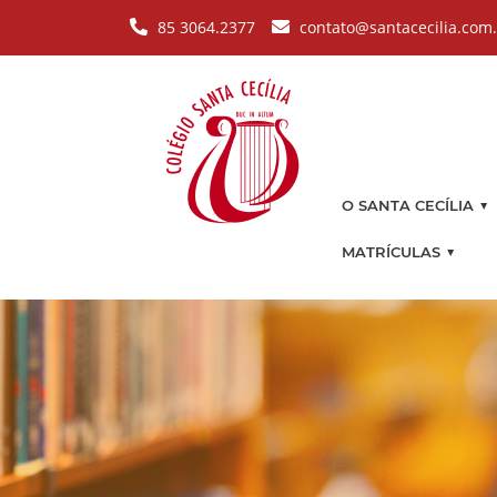
Pular para o conteúdo principal
85 3064.2377
contato@santacecilia.com
▼
O SANTA CECÍLIA
▼
MATRÍCULAS