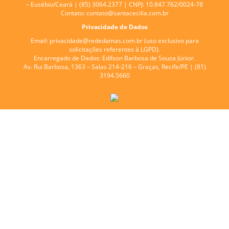
– Eusébio/Ceará | (85) 3064.2377 | CNPJ: 10.847.762/0024-78
Contato:
contato@santacecilia.com.br
Privacidade de Dados
Email:
privacidade@rededamas.com.br
(uso exclusivo para
solicitações referentes à LGPD).
Encarregado de Dados:
Edilson Barbosa de Souza Júnior.
Av. Rui Barbosa, 1363 – Salas 214-216 – Graças, Recife/PE | (81)
3194.5660