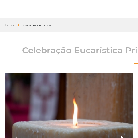
Início
Galeria de Fotos
Você está aqui
Celebração Eucarística Pr
›