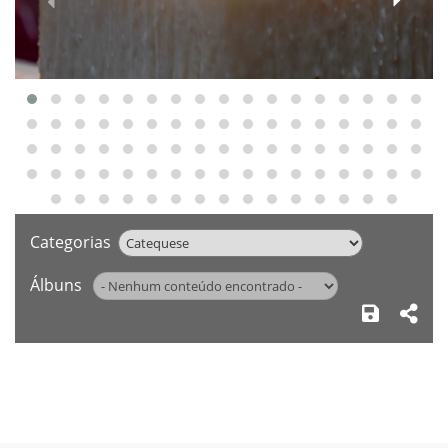
‹
Categorias
Álbuns