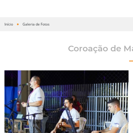
Início
Galeria de Fotos
Você está aqui
Coroação de Ma
›
‹