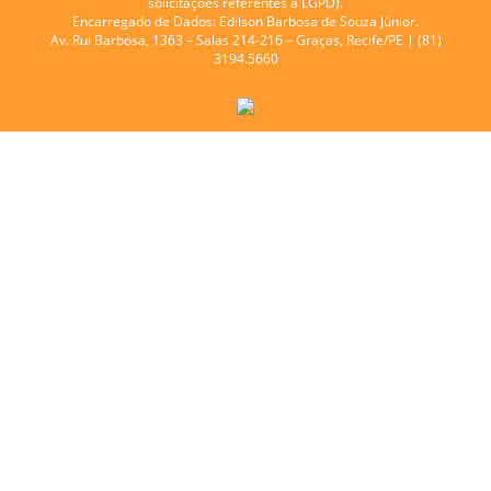
solicitações referentes à LGPD).
Encarregado de Dados:
Edilson Barbosa de Souza Júnior.
Av. Rui Barbosa, 1363 – Salas 214-216 – Graças, Recife/PE | (81)
3194.5660