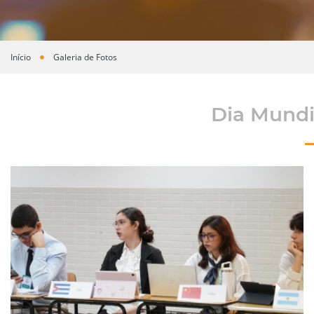
Início
Galeria de Fotos
Você está aqui
Dia Mundi
›
‹