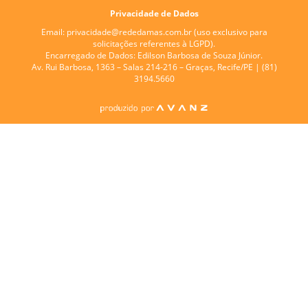
Privacidade de Dados
Email:
privacidade@rededamas.com.br
(uso exclusivo para
solicitações referentes à LGPD).
Encarregado de Dados:
Edilson Barbosa de Souza Júnior.
Av. Rui Barbosa, 1363 – Salas 214-216 – Graças, Recife/PE | (81)
3194.5660