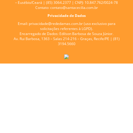
– Eusébio/Ceará | (85) 3064.2377 | CNPJ: 10.847.762/0024-78
Contato:
contato@santacecilia.com.br
Privacidade de Dados
Email:
privacidade@rededamas.com.br
(uso exclusivo para
solicitações referentes à LGPD).
Encarregado de Dados:
Edilson Barbosa de Souza Júnior.
Av. Rui Barbosa, 1363 – Salas 214-216 – Graças, Recife/PE | (81)
3194.5660