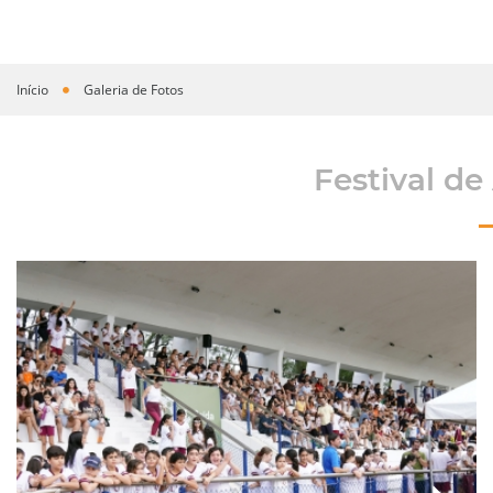
Início
Galeria de Fotos
Você está aqui
Festival de
›