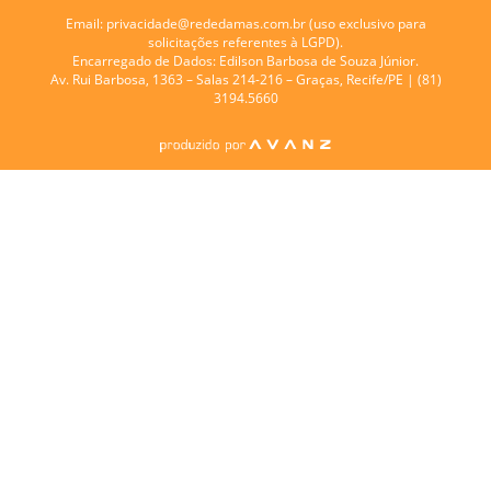
Email:
privacidade@rededamas.com.br
(uso exclusivo para
solicitações referentes à LGPD).
Encarregado de Dados:
Edilson Barbosa de Souza Júnior.
Av. Rui Barbosa, 1363 – Salas 214-216 – Graças, Recife/PE | (81)
3194.5660