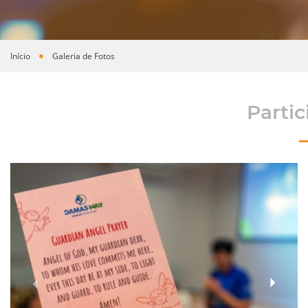
Início
Galeria de Fotos
Você está aqui
Partic
›
‹