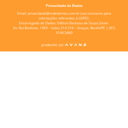
Privacidade de Dados
Email:
privacidade@rededamas.com.br
(uso exclusivo para
solicitações referentes à LGPD).
Encarregado de Dados:
Edilson Barbosa de Souza Júnior.
Av. Rui Barbosa, 1363 – Salas 214-216 – Graças, Recife/PE | (81)
3194.5660