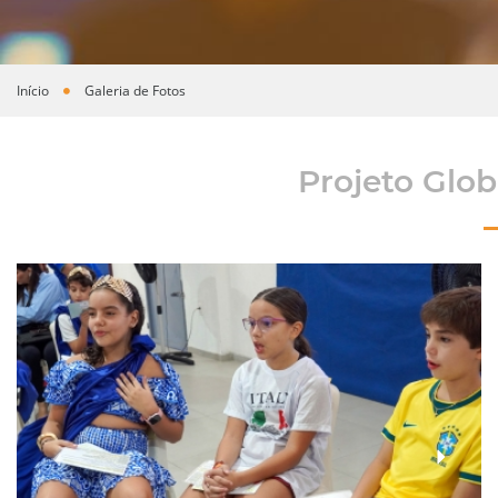
Início
Galeria de Fotos
Você está aqui
Projeto Glob
›
‹