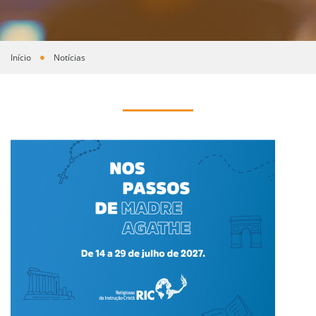
Início
Notícias
Você está aqui