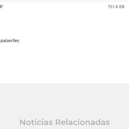
df
751.6 KB
 palavrões
Notícias Relacionadas