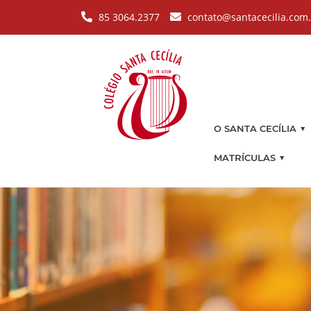
Pular para o conteúdo principal
85 3064.2377
contato@santacecilia.com
▼
O SANTA CECÍLIA
▼
MATRÍCULAS