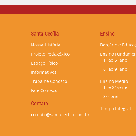
Santa Cecília
Ensino
Nossa História
Berçário e Educaç
Projeto Pedagógico
Ensino Fundamen
1º ao 5º ano
Espaço Físico
6º ao 9º ano
Informativos
Trabalhe Conosco
Ensino Médio
1ª e 2ª série
Fale Conosco
3ª série
Contato
Tempo Integral
contato@santacecilia.com.br