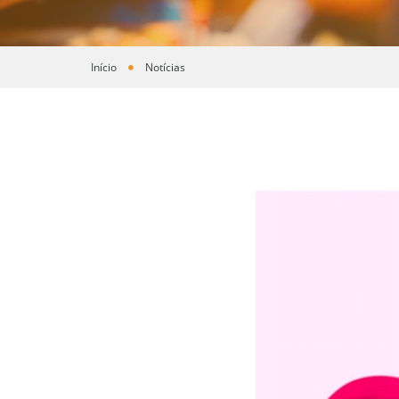
Início
Notícias
Você está aqui