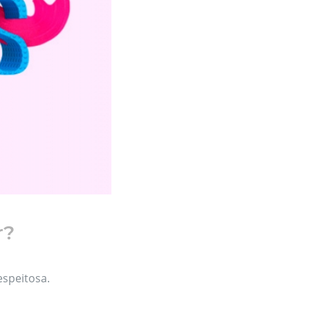
r?
speitosa.