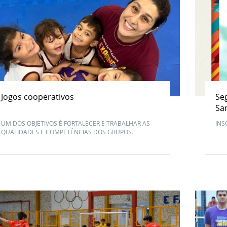
Jogos cooperativos
Se
San
UM DOS OBJETIVOS É FORTALECER E TRABALHAR AS
INS
QUALIDADES E COMPETÊNCIAS DOS GRUPOS.