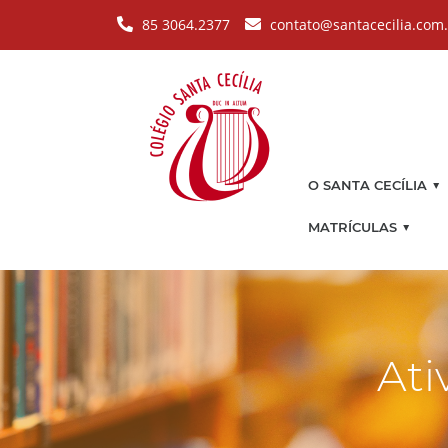
Pular para o conteúdo principal
85 3064.2377
contato@santacecilia.com
▼
O SANTA CECÍLIA
▼
MATRÍCULAS
Ati