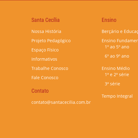
Santa Cecília
Ensino
Nossa História
Berçário e Educaç
Projeto Pedagógico
Ensino Fundamen
1º ao 5º ano
Espaço Físico
6º ao 9º ano
Informativos
Trabalhe Conosco
Ensino Médio
1ª e 2ª série
Fale Conosco
3ª série
Contato
Tempo Integral
contato@santacecilia.com.br