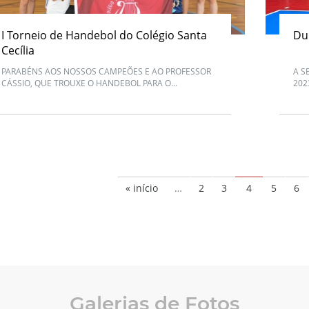
I Torneio de Handebol do Colégio Santa
Du
Cecília
PARABÉNS AOS NOSSOS CAMPEÕES E AO PROFESSOR
A S
CÁSSIO, QUE TROUXE O HANDEBOL PARA O...
202
« início
…
2
3
4
5
6
Galerias de Fotos