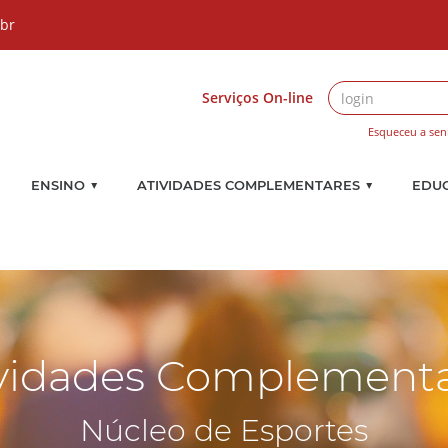
.br
Serviços On-line
Esqueceu a sen
▼
▼
ENSINO
ATIVIDADES COMPLEMENTARES
EDU
vidades Complement
Núcleo de Esportes