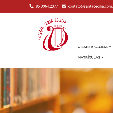
Pular para o conteúdo principal
85 3064.2377
contato@santacecilia.com
▼
O SANTA CECÍLIA
▼
MATRÍCULAS