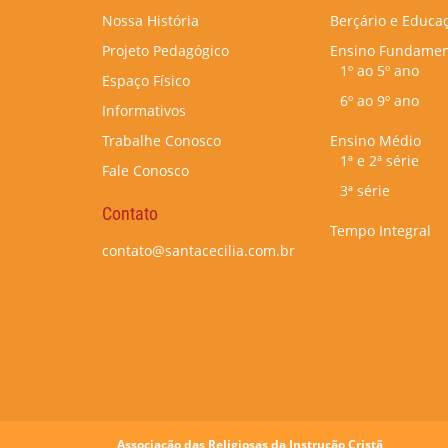
Nossa História
Berçário e Educaç
Projeto Pedagógico
Ensino Fundamen
1º ao 5º ano
Espaço Físico
6º ao 9º ano
Informativos
Trabalhe Conosco
Ensino Médio
1ª e 2ª série
Fale Conosco
3ª série
Contato
Tempo Integral
contato@santacecilia.com.br
Associação das Religiosas da Instrução Cristã