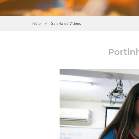
Início
Galeria de Vídeos
Você está aqui
Portin