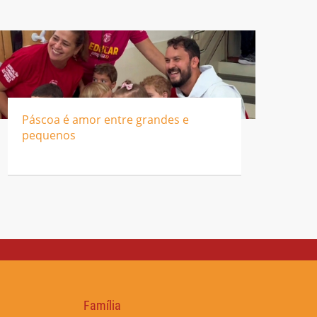
Páscoa é amor entre grandes e
pequenos
Família