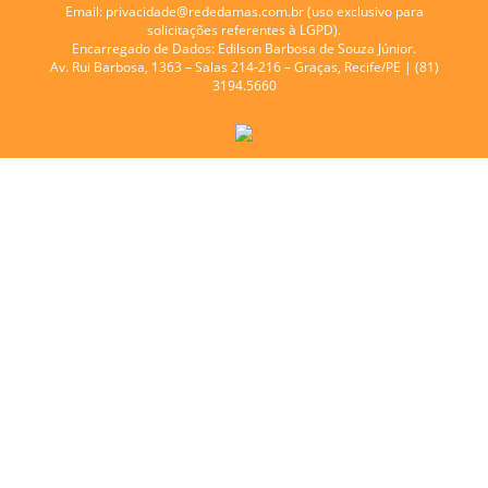
Email:
privacidade@rededamas.com.br
(uso exclusivo para
solicitações referentes à LGPD).
Encarregado de Dados:
Edilson Barbosa de Souza Júnior.
Av. Rui Barbosa, 1363 – Salas 214-216 – Graças, Recife/PE | (81)
3194.5660