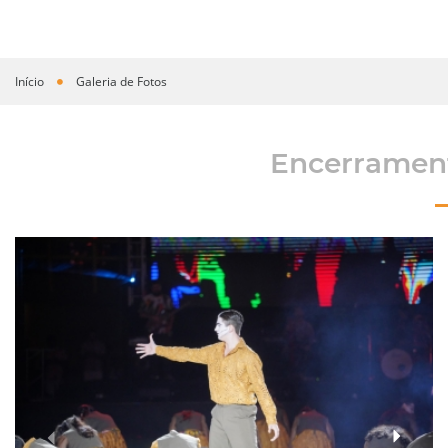
Início
Galeria de Fotos
Você está aqui
Encerrament
›
‹