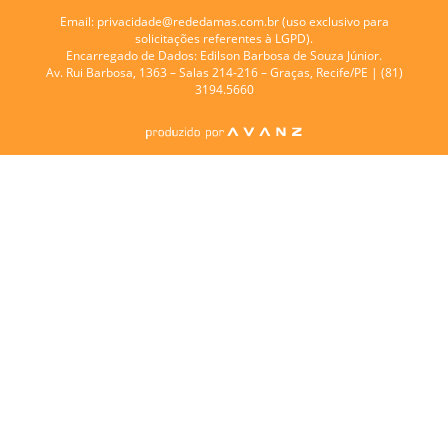
Email:
privacidade@rededamas.com.br
(uso exclusivo para
solicitações referentes à LGPD).
Encarregado de Dados:
Edilson Barbosa de Souza Júnior.
Av. Rui Barbosa, 1363 – Salas 214-216 – Graças, Recife/PE | (81)
3194.5660