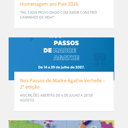
Homenagem aos Pais 2026
“PAI, CADA PASSO DADO COM AMOR CONSTRÓI
CAMINHOS DE VIDA!”
Nos Passos de Madre Agathe Verhelle –
2ª edição
INSCRIÇÕES ABERTAS DE 6 DE JULHO A 28 DE
AGOSTO.